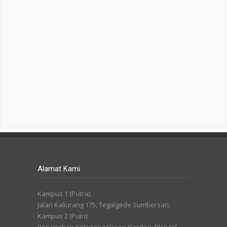
Alamat Kami
Kampus 1 (Putra):
Jalan Kaliurang 175, Tegalgede Sumbersari,
Kampus 2 (Putri):