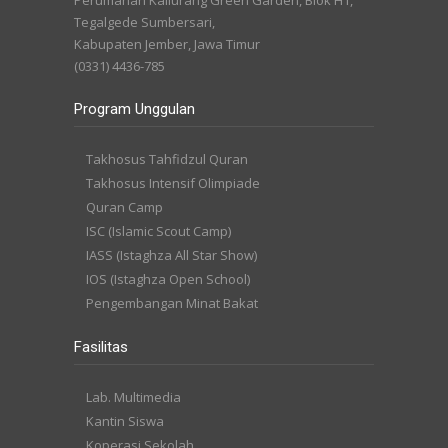
Perumahan Kaliurang Green Garden, Blok H1,
Tegalgede Sumbersari,
Kabupaten Jember, Jawa Timur
(0331) 4436-785
Program Unggulan
Takhosus Tahfidzul Quran
Takhosus Intensif Olimpiade
Quran Camp
ISC (Islamic Scout Camp)
IASS (Istaghza All Star Show)
IOS (Istaghza Open School)
Pengembangan Minat Bakat
Fasilitas
Lab. Multimedia
Kantin Siswa
Koperasi Sekolah