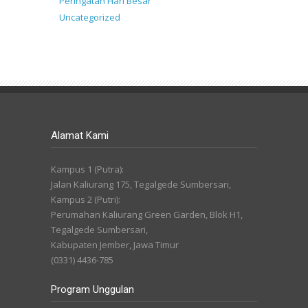
Peringatan Hari Besar
Uncategorized
Alamat Kami
Kampus 1 (Putra):
Jalan Kaliurang 175, Tegalgede Sumbersari,
Kampus 2 (Putri):
Perumahan Kaliurang Green Garden, Blok H1,
Tegalgede Sumbersari,
Kabupaten Jember, Jawa Timur
(0331) 4436-785
Program Unggulan