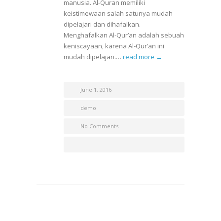
manusia. Al-Quran memiliki
keistimewaan salah satunya mudah
dipelajari dan dihafalkan.
Menghafalkan Al-Qur’an adalah sebuah
keniscayaan, karena Al-Qur’an ini
mudah dipelajari.…
read more →
June 1, 2016
demo
No Comments