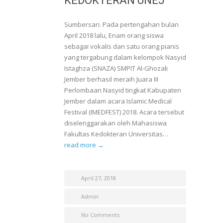
KEDOKTERAN UNEJ
Sumbersari. Pada pertengahan bulan
April 2018 lalu, Enam orang siswa
sebagai vokalis dan satu orang pianis
yang tergabung dalam kelompok Nasyid
Istaghza (SNAZA) SMPIT Al-Ghozali
Jember berhasil meraih Juara III
Perlombaan Nasyid tingkat Kabupaten
Jember dalam acara Islamic Medical
Festival (IMEDFEST) 2018. Acara tersebut
diselenggarakan oleh Mahasiswa
Fakultas Kedokteran Universitas…
read more →
April 27, 2018
Admin
No Comments