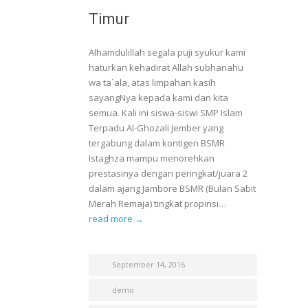
Timur
Alhamdulillah segala puji syukur kami
haturkan kehadirat Allah subhanahu
wa ta`ala, atas limpahan kasih
sayangNya kepada kami dan kita
semua. Kali ini siswa-siswi SMP Islam
Terpadu Al-Ghozali Jember yang
tergabung dalam kontigen BSMR
Istaghza mampu menorehkan
prestasinya dengan peringkat/juara 2
dalam ajang Jambore BSMR (Bulan Sabit
Merah Remaja) tingkat propinsi…
read more →
September 14, 2016
demo