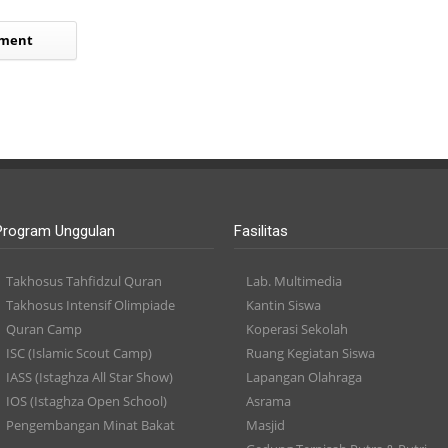
Program Unggulan
Fasilitas
Takhosus Tahfidzul Quran
Lab. Multimedia
Takhosus Intensif Olimpiade
Kantin Siswa
Quran Camp
Koperasi Sekolah
ISC (Islamic Scout Camp)
Ruang Kegiatan Siswa
IASS (Istaghza All Star Show)
Lapangan Olahraga
IOS (Istaghza Open School)
Asrama
Pengembangan Minat Bakat
Masjid