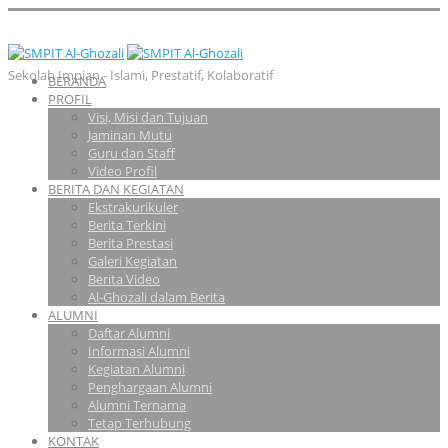
Sekolah Impian - Islami, Prestatif, Kolaboratif
BERANDA
PROFIL
Visi, Misi dan Tujuan
Jaminan Mutu
Guru dan Staff
Video Profil
BERITA DAN KEGIATAN
Ekstrakurikuler
Berita Terkini
Berita Prestasi
Galeri Kegiatan
Berita Video
Al-Ghozali dalam Berita
ALUMNI
Daftar Alumni
Informasi Alumni
Kegiatan Alumni
Penghargaan Alumni
Alumni Ternama
Tetap Terhubung
KONTAK