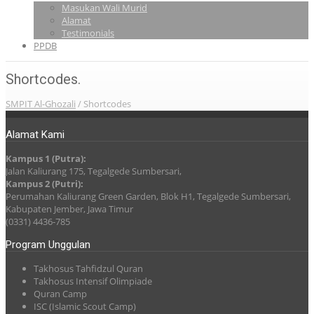
Masukan Wali Murid
Alamat
Testimonials
PPDB
Shortcodes.
SMPIT Al-Ghozali
/
Shortcodes
Alamat Kami
Kampus 1 (Putra):
Jalan Kaliurang 175, Tegalgede Sumbersari,
Kampus 2 (Putri):
Perumahan Kaliurang Green Garden, Blok H1, Tegalgede Sumbersari,
Kabupaten Jember, Jawa Timur
(0331) 4436-785
Program Unggulan
Takhosus Tahfidzul Quran
Takhosus Intensif Olimpiade
Quran Camp
ISC (Islamic Scout Camp)