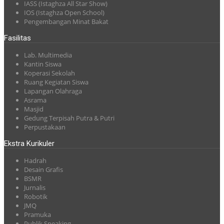
IASS (Istaghza All Star Show)
IOS (Istaghza Open School)
Pengembangan Minat Bakat
Fasilitas
Lab. Multimedia
Kantin Siswa
Koperasi Sekolah
Ruang Kegiatan Siswa
Lapangan Olahraga
Asrama
Masjid
Gedung Terpisah Putra & Putri
Perpustakaan
Ekstra Kurikuler
Hadrah
Desain Grafis
BSMR
Jurnalis
Robotik
JMQ
Pramuka
Publik Speaking