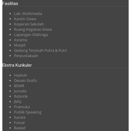
Fasilitas
Lab. Multimedia
Kantin Siswa
Koperasi Sekolah
Ruang Kegiatan Siswa
Lapangan Olahraga
Asrama
Masjid
Gedung Terpisah Putra & Putri
Perpustakaan
Ekstra Kurikuler
Hadrah
Desain Grafis
BSMR
Jurnalis
Robotik
JMQ
Pramuka
Publik Speaking
Karate
Futsal
Basket