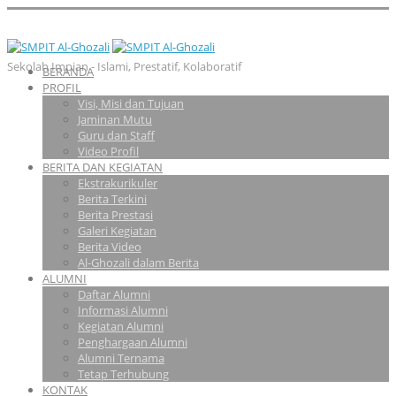
Sekolah Impian - Islami, Prestatif, Kolaboratif
BERANDA
PROFIL
Visi, Misi dan Tujuan
Jaminan Mutu
Guru dan Staff
Video Profil
BERITA DAN KEGIATAN
Ekstrakurikuler
Berita Terkini
Berita Prestasi
Galeri Kegiatan
Berita Video
Al-Ghozali dalam Berita
ALUMNI
Daftar Alumni
Informasi Alumni
Kegiatan Alumni
Penghargaan Alumni
Alumni Ternama
Tetap Terhubung
KONTAK