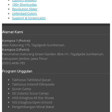
100+ Shortcodes
Revolution Slider
Unlimited Colors
Support & Screencasts
Alamat Kami
Kampus 1 (Putra):
Jalan Kaliurang 175, Tegalgede Sumbersari,
Kampus 2 (Putri):
Perumahan Kaliurang Green Garden, Blok H1, Tegalgede Sumbersari,
Kabupaten Jember, Jawa Timur
(0331) 4436-785
Program Unggulan
Takhosus Tahfidzul Quran
Takhosus Intensif Olimpiade
Quran Camp
ISC (Islamic Scout Camp)
IASS (Istaghza All Star Show)
IOS (Istaghza Open School)
Pengembangan Minat Bakat