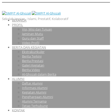
Sekolah Impian - Islami, Prestatif, Kolaboratif
BERANDA
PROFIL
Visi, Misi dan Tujuan
Jaminan Mutu
Guru dan Staff
Video Profil
BERITA DAN KEGIATAN
Ekstrakurikuler
Berita Terkini
Berita Prestasi
Galeri Kegiatan
Berita Video
Al-Ghozali dalam Berita
ALUMNI
Daftar Alumni
Informasi Alumni
Kegiatan Alumni
Penghargaan Alumni
Alumni Ternama
Tetap Terhubung
KONTAK