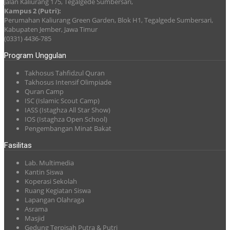
Jalan Kaliurang 175, Tegalgede Sumbersari,
Kampus 2 (Putri):
Perumahan Kaliurang Green Garden, Blok H1, Tegalgede Sumbersari,
Kabupaten Jember, Jawa Timur
(0331) 4436-785
Program Unggulan
Takhosus Tahfidzul Quran
Takhosus Intensif Olimpiade
Quran Camp
ISC (Islamic Scout Camp)
IASS (Istaghza All Star Show)
IOS (Istaghza Open School)
Pengembangan Minat Bakat
Fasilitas
Lab. Multimedia
Kantin Siswa
Koperasi Sekolah
Ruang Kegiatan Siswa
Lapangan Olahraga
Asrama
Masjid
Gedung Terpisah Putra & Putri