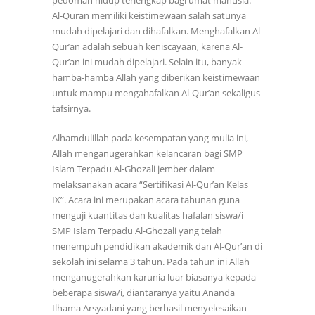
pedoman hidup terlengkap bagi umat manusia.
Al-Quran memiliki keistimewaan salah satunya
mudah dipelajari dan dihafalkan. Menghafalkan Al-
Qur’an adalah sebuah keniscayaan, karena Al-
Qur’an ini mudah dipelajari. Selain itu, banyak
hamba-hamba Allah yang diberikan keistimewaan
untuk mampu mengahafalkan Al-Qur’an sekaligus
tafsirnya.
Alhamdulillah pada kesempatan yang mulia ini,
Allah menganugerahkan kelancaran bagi SMP
Islam Terpadu Al-Ghozali jember dalam
melaksanakan acara “Sertifikasi Al-Qur’an Kelas
IX”. Acara ini merupakan acara tahunan guna
menguji kuantitas dan kualitas hafalan siswa/i
SMP Islam Terpadu Al-Ghozali yang telah
menempuh pendidikan akademik dan Al-Qur’an di
sekolah ini selama 3 tahun. Pada tahun ini Allah
menganugerahkan karunia luar biasanya kepada
beberapa siswa/i, diantaranya yaitu Ananda
Ilhama Arsyadani yang berhasil menyelesaikan