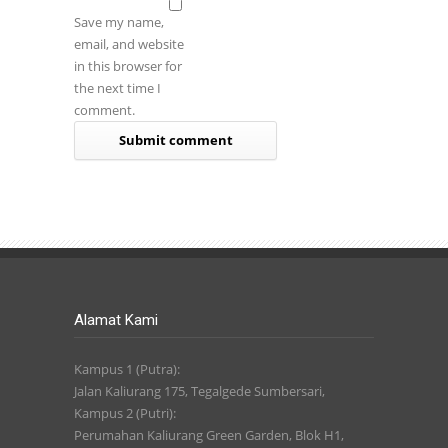
Save my name,
email, and website
in this browser for
the next time I
comment.
Alamat Kami
Kampus 1 (Putra):
Jalan Kaliurang 175, Tegalgede Sumbersari,
Kampus 2 (Putri):
Perumahan Kaliurang Green Garden, Blok H1,