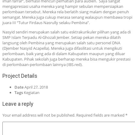
iman farrar”, berhasil mencuri perhatian para audien. Saya sangat
mengapresiasi usaha mereka yang hampir sebulan mempersiapkan
perlombaan tersebut. Mereka rela berlatih siang malam dengan penuh
semangat. Mereka juga cukup merasa senang walaupun membawa tropi
juara III “Tutur Firdaus Nasrully selaku Pembina”.
Nasyid sendiri merupakan salah satu esktrakurikuler pilihan yang ada di
SMP Islam Terpadu Al-Ghozali Jember. Setiap pekan mereka dilatih
langsung oleh Pembina yang merupakan salah satu personel DNA
(Djember Nasyid Acapella). Mereka juga difasilitasi untuk mengikuti
perlombaan, baik yang ada di dalam Kabupaten maupun yang diluar
Kabupaten. Pihak sekolah juga berharap mereka bisa mengukir prestasi
di perlombaan-perlombaan lainnya (IBS.red).
Project Details
Date
April 27, 2018
Tags
Kegiatan
Leave a reply
Your email address will not be published.
Required fields are marked
*