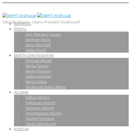
Sekolah Impian - Islami, Prestatif, Kolaboratif
BERANDA
PROFIL
Visi, Misi dan Tujuan
Jaminan Mutu
Guru dan Staff
Video Profil
BERITA DAN KEGIATAN
Ekstrakurikuler
Berita Terkini
Berita Prestasi
Galeri Kegiatan
Berita Video
Al-Ghozali dalam Berita
ALUMNI
Daftar Alumni
Informasi Alumni
Kegiatan Alumni
Penghargaan Alumni
Alumni Ternama
Tetap Terhubung
KONTAK