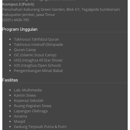
Kampus 2 (Putri):
Perumahan Kaliurang Green Garden, Blok H1, Tegalgede Sumbersari,
Kabupaten Jember, Jawa Timur
(0331) 4436-785
Program Unggulan
Takhosus Tahfidzul Quran
Takhosus Intensif Olimpiade
Quran Camp
ISC (Islamic Scout Camp)
IASS (Istaghza All Star Show)
IOS (Istaghza Open School)
Pengembangan Minat Bakat
Fasilitas
Lab. Multimedia
Kantin Siswa
Koperasi Sekolah
Ruang Kegiatan Siswa
Lapangan Olahraga
Asrama
Masjid
Gedung Terpisah Putra & Putri