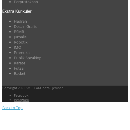
Perpustakaan
Ekstra Kurikuler
Hadrah
Desain Grafis
BSMR
Jurnalis
Robotik
JMQ
Pramuka
Publik Speaking
Karate
Futsal
Basket
Copyright 2021 SMPIT Al-Ghozali Jember
Facebook
Instagram
Back to Top