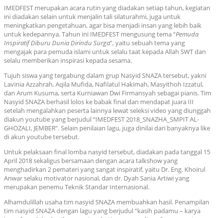
IMEDFEST merupakan acara rutin yang diadakan setiap tahun, kegiatan
ini diadakan selain untuk menjalin tali silaturahmi, juga untuk
meningkatkan pengetahuan, agar bisa menjadi insan yang lebih baik
untuk kedepannya. Tahun ini IMEDFEST mengusung tema “
Pemuda
Inspiratif Diburu Dunia Dirindu Surga
”, yaitu sebuah tema yang
mengajak para pemuda islami untuk selalu taat kepada Allah SWT dan
selalu memberikan inspirasi kepada sesama.
Tujuh siswa yang tergabung dalam grup Nasyid SNAZA tersebut, yakni
Lavinia Azzahrah, Aqila Mufida, Nafilatul Hakimah, Masyithoh Izzatul,
dan Arum Kusuma, serta Kurniawan Dwi Firmansyah sebagai pianis. Tim
Nasyid SNAZA berhasil lolos ke babak final dan mendapat juara III
setelah mengalahkan peserta lainnya lewat seleksi video yang diunggah
diakun youtube yang berjudul “IMEDFEST 2018_SNAZHA_SMPIT AL-
GHOZALI, JEMBER”. Selain penilaian lagu, juga dinilai dari banyaknya like
di akun youtube tersebut.
Untuk pelaksaan final lomba nasyid tersebut, diadakan pada tanggal 15
April 2018 sekaligus bersamaan dengan acara talkshow yang
menghadirkan 2 pemateri yang sangat inspiratif, yaitu Dr. Eng. Khoirul
Anwar selaku motivator nasional, dan dr. Dyah Sania Artiwi yang
merupakan penemu Teknik Standar Internasional.
Alhamdulillah usaha tim nasyid SNAZA membuahkan hasil. Penampilan
tim nasyid SNAZA dengan lagu yang berjudul “kasih padamu – karya