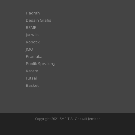
Hadrah
Desain Grafis
BSMR
Jurnalis
Robotik
JMQ
Pramuka
Publik Speaking
Karate
Futsal
Basket
Copyright 2021 SMPIT Al-Ghozali Jember