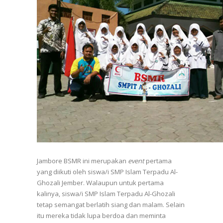
Jambore BSMR ini merupakan
event
pertama
yang diikuti oleh siswa/i SMP Islam Terpadu Al-
Ghozali Jember. Walaupun untuk pertama
kalinya, siswa/i SMP Islam Terpadu Al-Ghozali
tetap semangat berlatih siang dan malam. Selain
itu mereka tidak lupa berdoa dan meminta