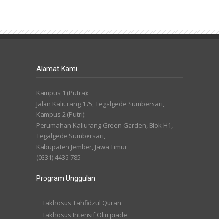
Alamat Kami
Kampus 1 (Putra):
Jalan Kaliurang 175, Tegalgede Sumbersari,
Kampus 2 (Putri):
Perumahan Kaliurang Green Garden, Blok H1,
Tegalgede Sumbersari,
Kabupaten Jember, Jawa Timur
(0331) 4436-785
Program Unggulan
Takhosus Tahfidzul Quran
Takhosus Intensif Olimpiade