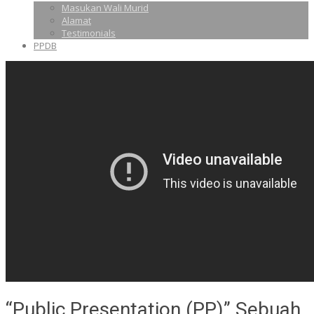
Masukan Wali Murid
Alamat
Testimonials
PPDB
“Public Presentation (PP)” Sebuah