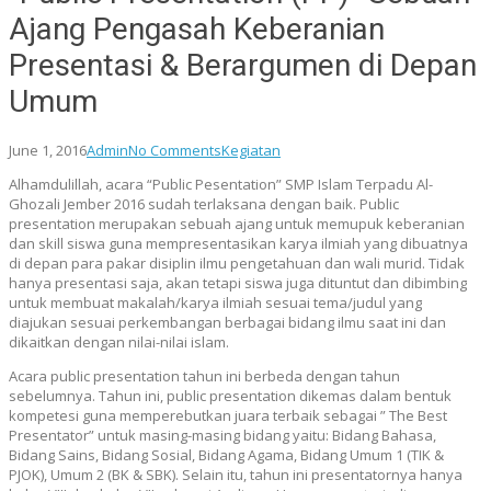
Ajang Pengasah Keberanian
Presentasi & Berargumen di Depan
Umum
June 1, 2016
Admin
No Comments
Kegiatan
Alhamdulillah, acara “Public Pesentation” SMP Islam Terpadu Al-
Ghozali Jember 2016 sudah terlaksana dengan baik. Public
presentation merupakan sebuah ajang untuk memupuk keberanian
dan skill siswa guna mempresentasikan karya ilmiah yang dibuatnya
di depan para pakar disiplin ilmu pengetahuan dan wali murid. Tidak
hanya presentasi saja, akan tetapi siswa juga dituntut dan dibimbing
untuk membuat makalah/karya ilmiah sesuai tema/judul yang
diajukan sesuai perkembangan berbagai bidang ilmu saat ini dan
dikaitkan dengan nilai-nilai islam.
Acara public presentation tahun ini berbeda dengan tahun
sebelumnya. Tahun ini, public presentation dikemas dalam bentuk
kompetesi guna memperebutkan juara terbaik sebagai ” The Best
Presentator” untuk masing-masing bidang yaitu: Bidang Bahasa,
Bidang Sains, Bidang Sosial, Bidang Agama, Bidang Umum 1 (TIK &
PJOK), Umum 2 (BK & SBK). Selain itu, tahun ini presentatornya hanya