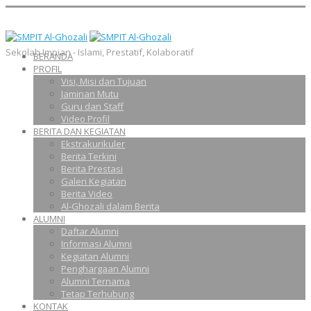
Sekolah Impian - Islami, Prestatif, Kolaboratif
BERANDA
PROFIL
Visi, Misi dan Tujuan
Jaminan Mutu
Guru dan Staff
Video Profil
BERITA DAN KEGIATAN
Ekstrakurikuler
Berita Terkini
Berita Prestasi
Galeri Kegiatan
Berita Video
Al-Ghozali dalam Berita
ALUMNI
Daftar Alumni
Informasi Alumni
Kegiatan Alumni
Penghargaan Alumni
Alumni Ternama
Tetap Terhubung
KONTAK