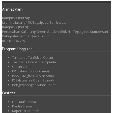
Alamat Kami
Kampus 1 (Putra):
Jalan Kaliurang 175, Tegalgede Sumbersari,
Kampus 2 (Putri):
Perumahan Kaliurang Green Garden, Blok H1, Tegalgede Sumbersari,
Kabupaten Jember, Jawa Timur
(0331) 4436-785
Program Unggulan
Takhosus Tahfidzul Quran
Takhosus Intensif Olimpiade
Quran Camp
ISC (Islamic Scout Camp)
IASS (Istaghza All Star Show)
IOS (Istaghza Open School)
Pengembangan Minat Bakat
Fasilitas
Lab. Multimedia
Kantin Siswa
Koperasi Sekolah