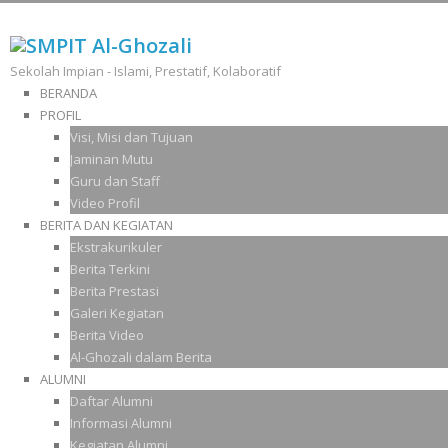
Sekolah Impian - Islami, Prestatif, Kolaboratif
BERANDA
PROFIL
Visi, Misi dan Tujuan
Jaminan Mutu
Guru dan Staff
Video Profil
BERITA DAN KEGIATAN
Ekstrakurikuler
Berita Terkini
Berita Prestasi
Galeri Kegiatan
Berita Video
Al-Ghozali dalam Berita
ALUMNI
Daftar Alumni
Informasi Alumni
Kegiatan Alumni