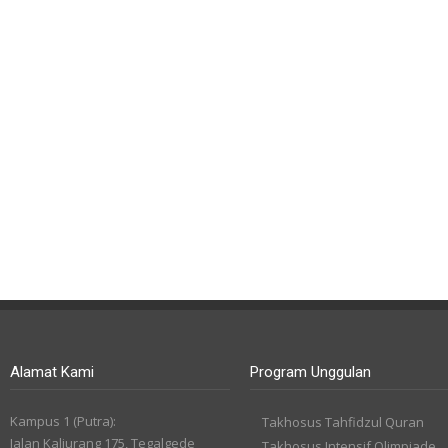
Alamat Kami
Program Unggulan
Kampus 1 (Putra):
Takhosus Tahfidzul Quran
Jalan Kaliurang 175, Tegalgede
Takhosus Intensif Olimpiade