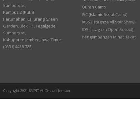
Sumbersari,
Quran Camp
Kampus 2 (Putri):
ISC (Islamic Scout Camp)
Perumahan Kaliurang Green
IASS (Istaghza All Star Show)
Garden, Blok H1, Tegalgede
IOS (Istaghza Open School)
Sumbersari,
Pengembangan Minat Bakat
Kabupaten Jember, Jawa Timur
(0331) 4436-785
Copyright 2021 SMPIT Al-Ghozali Jember