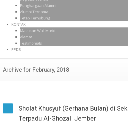
Penghargaan Alumni
Alumni Ternama
Tetap Terhubung
KONTAK
Masukan Wali Murid
Alamat
Testimonials
PPDB
Archive for February, 2018
Sholat Khusyuf (Gerhana Bulan) di Se
Terpadu Al-Ghozali Jember