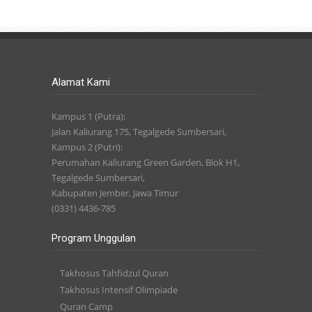
Alamat Kami
Kampus 1 (Putra):
Jalan Kaliurang 175, Tegalgede Sumbersari,
Kampus 2 (Putri):
Perumahan Kaliurang Green Garden, Blok H1,
Tegalgede Sumbersari,
Kabupaten Jember, Jawa Timur
(0331) 4436-785
Program Unggulan
Takhosus Tahfidzul Quran
Takhosus Intensif Olimpiade
Quran Camp