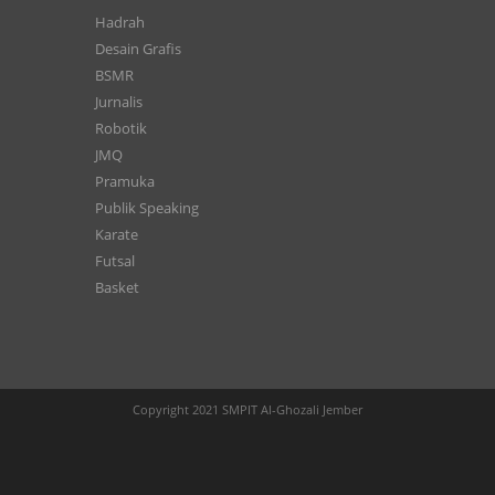
Hadrah
Desain Grafis
BSMR
Jurnalis
Robotik
JMQ
Pramuka
Publik Speaking
Karate
Futsal
Basket
Copyright 2021 SMPIT Al-Ghozali Jember