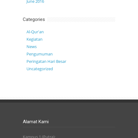
June 2016
Categories
Al-Qur'an
Kegiatan
News
Pengumuman
Peringatan Hari Besar
Uncategorized
Alamat Kami
Kampus 1 (Putra):