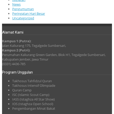
News
Pengumuman
Peringatan Hari Besar
Uncategorized
Alamat Kami
Kampus 1 (Putra):
Jalan Kaliurang 175, Tegalgede Sumbersari,
Kampus 2 (Putri):
Perumahan Kaliurang Green Garden, Blok H1, Tegalgede Sumbersari,
Kabupaten Jember, Jawa Timur
(0331) 4436-785
Program Unggulan
Takhosus Tahfidzul Quran
Takhosus Intensif Olimpiade
Quran Camp
ISC (Islamic Scout Camp)
IASS (Istaghza All Star Show)
IOS (Istaghza Open School)
Pengembangan Minat Bakat