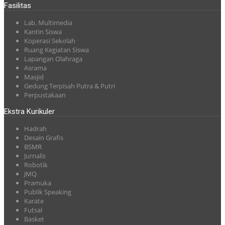
Fasilitas
Lab. Multimedia
Kantin Siswa
Koperasi Sekolah
Ruang Kegiatan Siswa
Lapangan Olahraga
Asrama
Masjid
Gedung Terpisah Putra & Putri
Perpustakaan
Ekstra Kurikuler
Hadrah
Desain Grafis
BSMR
Jurnalis
Robotik
JMQ
Pramuka
Publik Speaking
Karate
Futsal
Basket