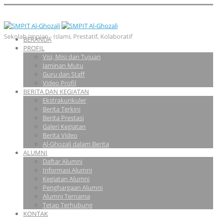
Sekolah Impian - Islami, Prestatif, Kolaboratif
BERANDA
PROFIL
Visi, Misi dan Tujuan
Jaminan Mutu
Guru dan Staff
Video Profil
BERITA DAN KEGIATAN
Ekstrakurikuler
Berita Terkini
Berita Prestasi
Galeri Kegiatan
Berita Video
Al-Ghozali dalam Berita
ALUMNI
Daftar Alumni
Informasi Alumni
Kegiatan Alumni
Penghargaan Alumni
Alumni Ternama
Tetap Terhubung
KONTAK